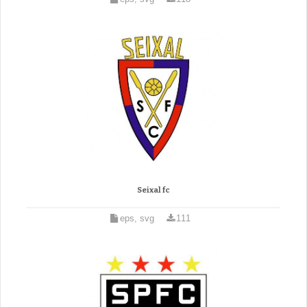
Seixal fc
eps, svg
111