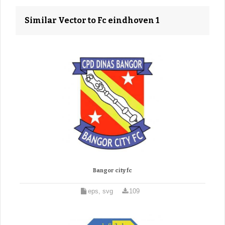
Similar Vector to Fc eindhoven 1
Bangor city fc
eps, svg
109